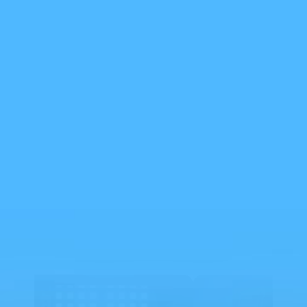
【VOCALOID】 燼 feat. GUMI
Author: 粉雪 | 砂糖
Author: 粉雪
MV
PV
小貓
全部作品
MV 作品
PV 作品
剪輯作品
其他作品